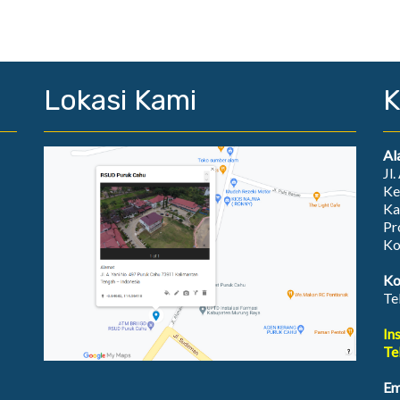
Lokasi Kami
K
Al
Jl
Ke
Ka
Pr
Ko
Ko
Te
In
Te
Em