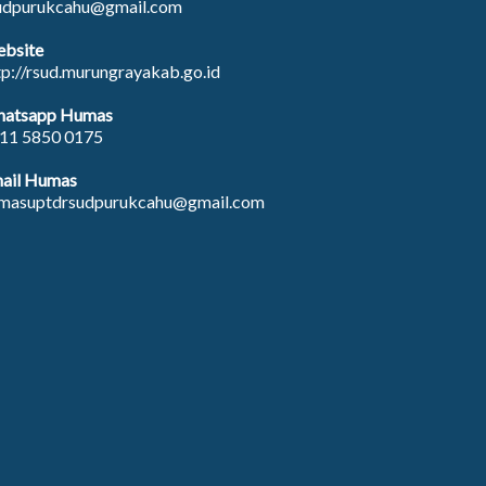
udpurukcahu@gmail.com
bsite
tp://rsud.murungrayakab.go.id
atsapp Humas
11 5850 0175
ail Humas
masuptdrsudpurukcahu@gmail.com