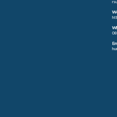
rs
We
ht
Wh
08
Em
hu