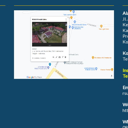
Al
Jl
Ke
Ka
Pr
Ko
Ko
Te
In
Te
Em
rs
We
ht
Wh
08