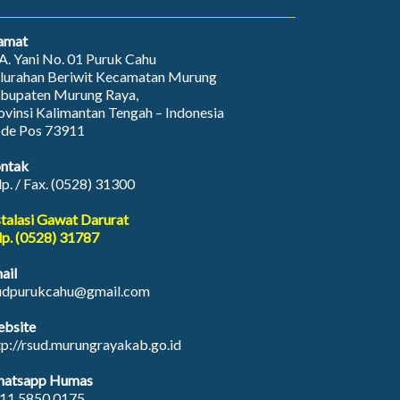
amat
. A. Yani No. 01 Puruk Cahu
lurahan Beriwit Kecamatan Murung
bupaten Murung Raya,
ovinsi Kalimantan Tengah – Indonesia
de Pos 73911
ntak
lp. / Fax. (0528) 31300
stalasi Gawat Darurat
lp. (0528) 31787
ail
udpurukcahu@gmail.com
bsite
tp://rsud.murungrayakab.go.id
atsapp Humas
11 5850 0175