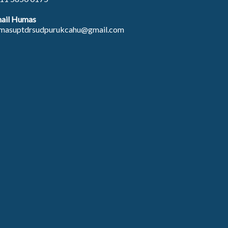
ail Humas
masuptdrsudpurukcahu@gmail.com