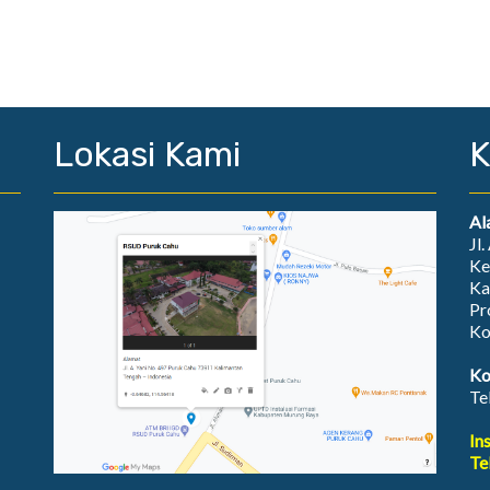
Lokasi Kami
K
Al
Jl
Ke
Ka
Pr
Ko
Ko
Te
In
Te