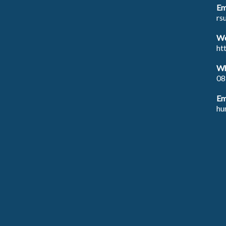
Em
rs
We
ht
Wh
08
Em
hu