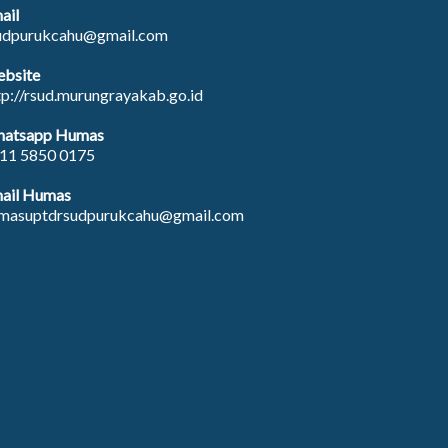
ail
udpurukcahu@gmail.com
bsite
tp://rsud.murungrayakab.go.id
atsapp Humas
11 5850 0175
ail Humas
masuptdrsudpurukcahu@gmail.com