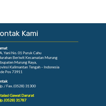
ontak Kami
amat
. A. Yani No. 01 Puruk Cahu
lurahan Beriwit Kecamatan Murung
bupaten Murung Raya,
ovinsi Kalimantan Tengah – Indonesia
de Pos 73911
ntak
lp. / Fax. (0528) 31300
stalasi Gawat Darurat
lp. (0528) 31787