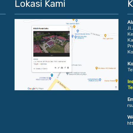
Lokasi Kami
K
Al
Jl
Ke
Ka
Pr
Ko
Ko
Te
In
Te
Em
rs
We
ht