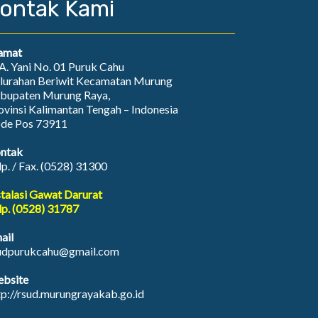
ontak Kami
amat
. A. Yani No. 01 Puruk Cahu
lurahan Beriwit Kecamatan Murung
bupaten Murung Raya,
ovinsi Kalimantan Tengah – Indonesia
de Pos 73911
ntak
lp. / Fax. (0528) 31300
stalasi Gawat Darurat
lp. (0528) 31787
ail
udpurukcahu@gmail.com
bsite
tp://rsud.murungrayakab.go.id