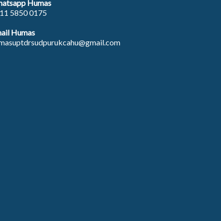
atsapp Humas
11 5850 0175
ail Humas
masuptdrsudpurukcahu@gmail.com